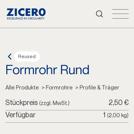
Häufige Fragen
Warenkorb
Login
Reused
Formrohr Rund
Deutsch
Alle Produkte
Alle Produkte
 > Formrohre
 > Profile & Träger
Stückpreis
2,50 €
(zzgl. MwSt.)
Verfügbar
1
(2,00 kg)