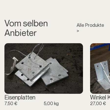
Vom selben
Alle Produkte
Anbieter
>
Eisenplatten
Winkel 
7,50 €
5,00 kg
27,00 €