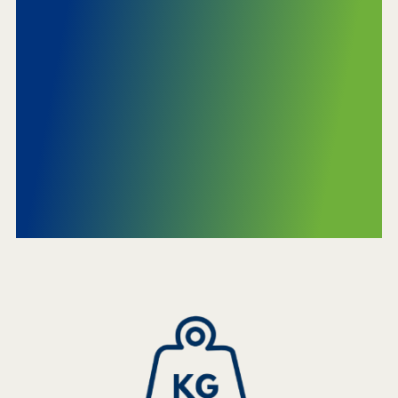
ein entscheidender
Schritt für eine
nachhaltige und
klimafreundliche
Zukunft.