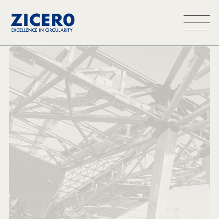
Über uns
Nachhaltigkeit
Wie es funktioniert
FAQ
A ZINKPOWER
Company
Marktplatz
Deutsch