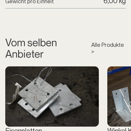
6,00 kg
Gewicht pro Einheit
Vom selben
Alle Produkte
Anbieter
>
Eisenplatten
Winkel 