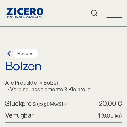
Häufige Fragen
Warenkorb
Login
Reused
Bolzen
Deutsch
Alle Produkte
Alle Produkte
 > Bolzen
 > Verbindungselemente & Kleinteile
Stückpreis
20,00 €
(zzgl. MwSt.)
Verfügbar
1
(6,00 kg)