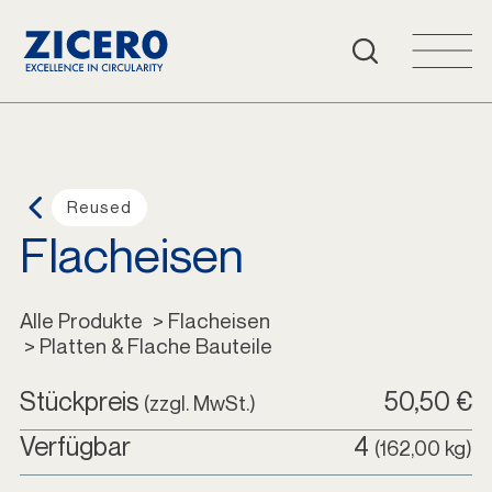
Häufige Fragen
Warenkorb
Login
Reused
Flacheisen
Deutsch
Alle Produkte
Alle Produkte
 > Flacheisen
 > Platten & Flache Bauteile
Stückpreis
50,50 €
(zzgl. MwSt.)
Verfügbar
4
(162,00 kg)