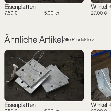
Eisenplatten
Winkel 
7,50 €
5,00 kg
27,00 €
Ähnliche Artikel
Alle Produkte >
Eisenplatten
Winkel 
7,50 €
5,00 kg
27,00 €