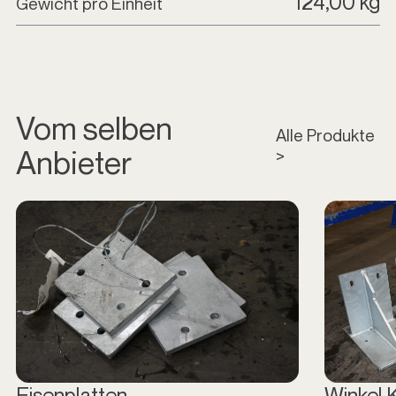
124,00 kg
Gewicht pro Einheit
Vom selben
Alle Produkte
Anbieter
>
Eisenplatten
Winkel 