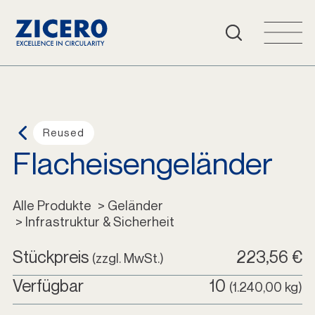
Häufige Fragen
Warenkorb
Login
Reused
Flacheisengeländer
Deutsch
Alle Produkte
Alle Produkte
 > Geländer
 > Infrastruktur & Sicherheit
Stückpreis
223,56 €
(zzgl. MwSt.)
Verfügbar
10
(1.240,00 kg)