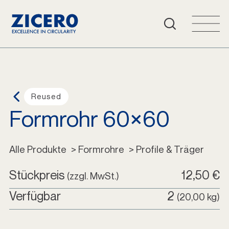
Häufige Fragen
Warenkorb
Login
Reused
Formrohr 60×60
Deutsch
Alle Produkte
Alle Produkte
 > Formrohre
 > Profile & Träger
Stückpreis
12,50 €
(zzgl. MwSt.)
Verfügbar
2
(20,00 kg)