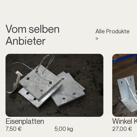
Vom selben
Alle Produkte
Anbieter
>
Eisenplatten
Winkel 
7,50 €
5,00 kg
27,00 €