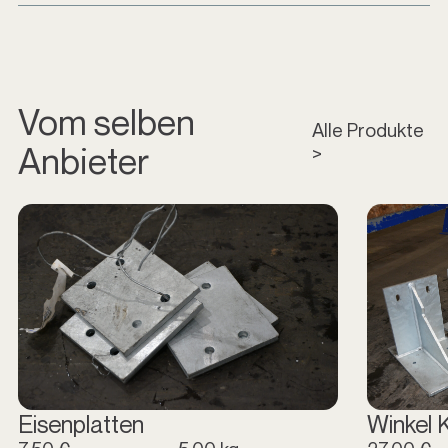
Vom selben
Alle Produkte
Anbieter
>
Eisenplatten
Winkel 