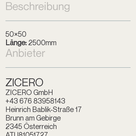
Beschreibung
50×50
Länge:
2500mm
Anbieter
ZICERO
ZICERO GmbH
+43 676 83958143
Heinrich Bablik-Straße 17
Brunn am Gebirge
2345 Österreich
ATU81051727