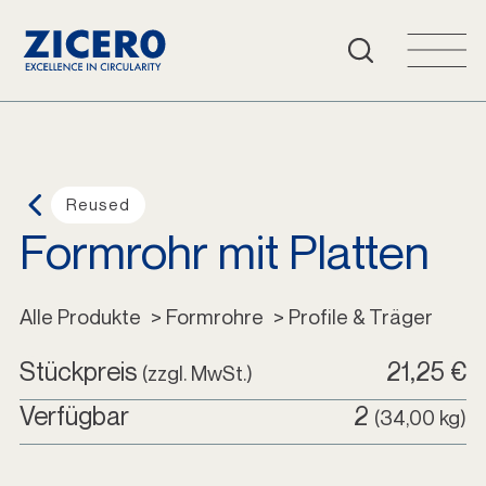
Häufige Fragen
Warenkorb
Login
Reused
Formrohr mit Platten
Deutsch
Alle Produkte
Alle Produkte
 > Formrohre
 > Profile & Träger
Stückpreis
21,25 €
(zzgl. MwSt.)
Verfügbar
2
(34,00 kg)