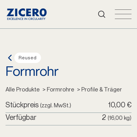
Häufige Fragen
Warenkorb
Login
Reused
Formrohr
Deutsch
Alle Produkte
Alle Produkte
 > Formrohre
 > Profile & Träger
Stückpreis
10,00 €
(zzgl. MwSt.)
Verfügbar
2
(16,00 kg)