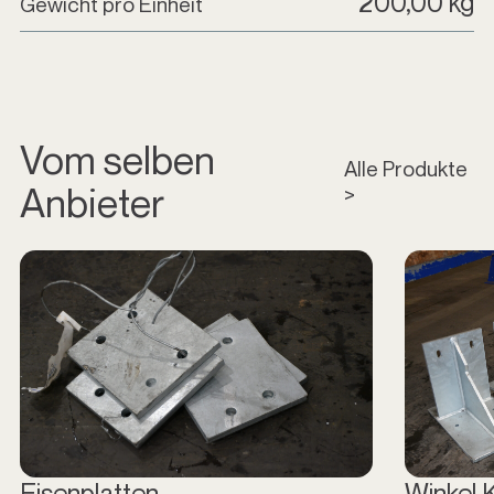
200,00 kg
Gewicht pro Einheit
Vom selben
Alle Produkte
Anbieter
>
Eisenplatten
Winkel 