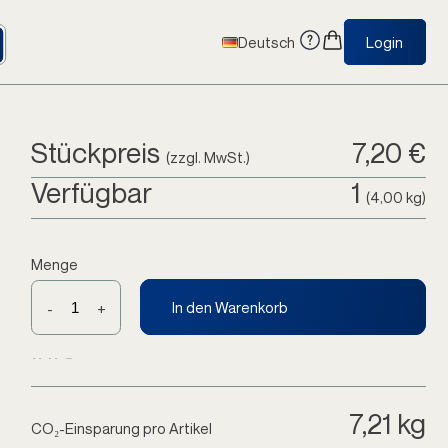
Deutsch
Login
Stückpreis
7,20 €
(zzgl. MwSt.)
Verfügbar
1
(4,00 kg)
Menge
In den Warenkorb
-
+
Info
7,21 kg
CO₂-Einsparung pro Artikel