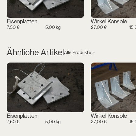
Eisenplatten
Winkel Konsole
7,50 €
5,00 kg
27,00 €
15,
Ähnliche Artikel
Alle Produkte >
Eisenplatten
Winkel Konsole
7,50 €
5,00 kg
27,00 €
15,