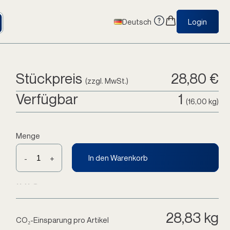
Deutsch
Login
Stückpreis
28,80 €
(zzgl. MwSt.)
Verfügbar
1
(16,00 kg)
Menge
In den Warenkorb
-
+
Info
28,83 kg
CO₂-Einsparung pro Artikel