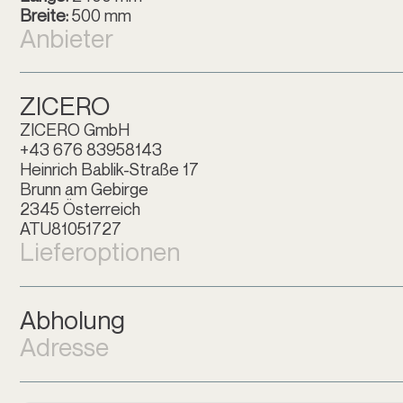
Breite:
500 mm
Anbieter
ZICERO
ZICERO GmbH
+43 676 83958143
Heinrich Bablik-Straße 17
Brunn am Gebirge
2345 Österreich
ATU81051727
Lieferoptionen
Abholung
Adresse