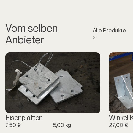
Vom selben
Alle Produkte
Anbieter
>
Eisenplatten
Winkel 
7,50 €
5,00 kg
27,00 €