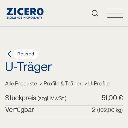
Häufige Fragen
Warenkorb
Login
Reused
U-Träger
Deutsch
Alle Produkte
Alle Produkte
 > Profile & Träger
 > U-Profile
Stückpreis
51,00 €
(zzgl. MwSt.)
Verfügbar
2
(102,00 kg)