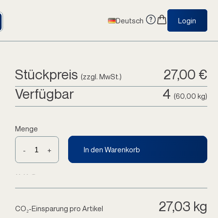
Deutsch
Login
Stückpreis
27,00 €
(zzgl. MwSt.)
Verfügbar
4
(60,00 kg)
Menge
In den Warenkorb
-
+
Info
27,03 kg
CO₂-Einsparung pro Artikel