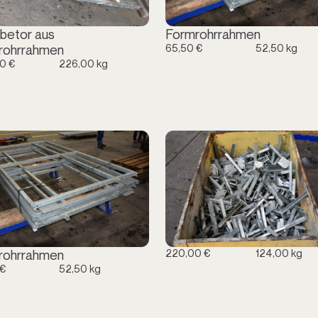
betor aus
Formrohrrahmen
65,50 €
52,50 kg
rohrrahmen
0 €
226,00 kg
220,00 €
124,00 kg
rohrrahmen
 €
52,50 kg