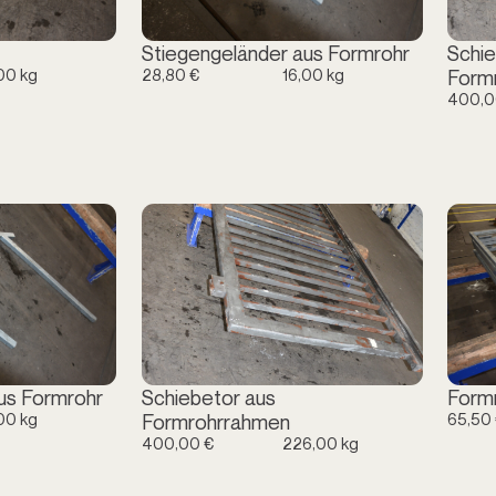
Stiegengeländer aus Formrohr
Schie
00 kg
28,80 €
16,00 kg
Form
400,0
us Formrohr
Schiebetor aus
Form
00 kg
65,50
Formrohrrahmen
400,00 €
226,00 kg