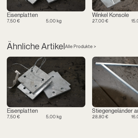
Eisenplatten
Winkel Konsole
7,50 €
5,00 kg
27,00 €
15,
Ähnliche Artikel
Alle Produkte >
Eisenplatten
Stiegengeländer a
7,50 €
5,00 kg
28,80 €
16,