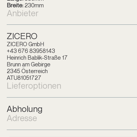
Breite:
230mm
Anbieter
ZICERO
ZICERO GmbH
+43 676 83958143
Heinrich Bablik-Straße 17
Brunn am Gebirge
2345 Österreich
ATU81051727
Lieferoptionen
Abholung
Adresse